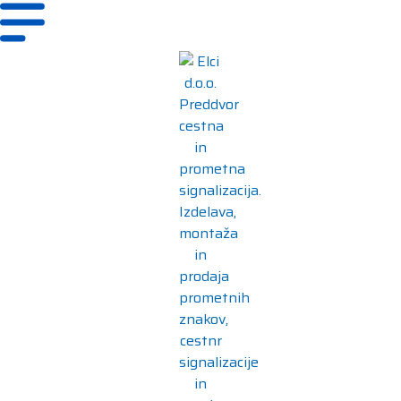
Ogledala
Prometni znaki
Troznak ELCI
Cestne grbine
Prikazovalnik hitrosti
Cestni in urbani stebrički