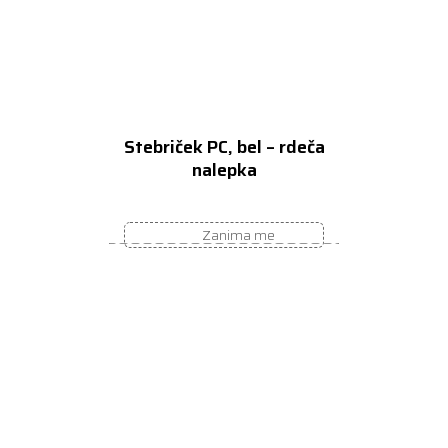
Stebriček PC, bel – rdeča
nalepka
Zanima me