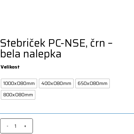
Stebriček PC-NSE, črn –
bela nalepka
Velikost
1000xO80mm
400xO80mm
650xO80mm
800xO80mm
-
+