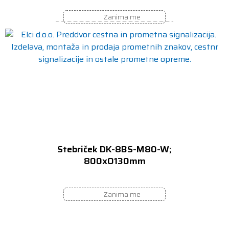
Zanima me
Stebriček DK-8BS-M80-W;
800xO130mm
Zanima me