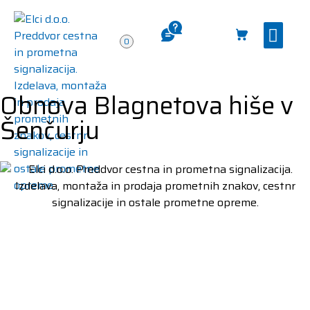
PRODAJNI PRO
0
Obnova Blagnetova hiše v
Šenčurju